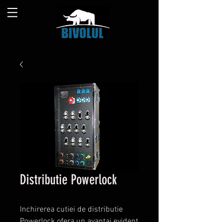
Distributie Powerlock
Inchirerea cutiei de distributie
Powerlock ofera un avantaj evident