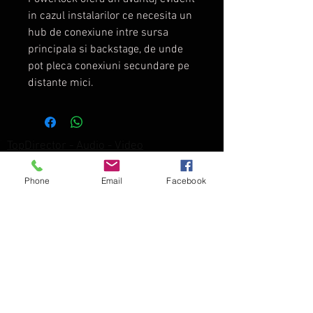
in cazul instalarilor ce necesita un
hub de conexiune intre sursa
principala si backstage, de unde
pot pleca conexiuni secundare pe
distante mici.
TopDirector - Audio - Video
Director Web Gratuit
-
Phone
Email
Facebook
Prelucrarea Datelor
Blog
Accesories
-
Video
-
Grip
-
Lenses
-
Lights
-
Monitors
-
Tripods
-