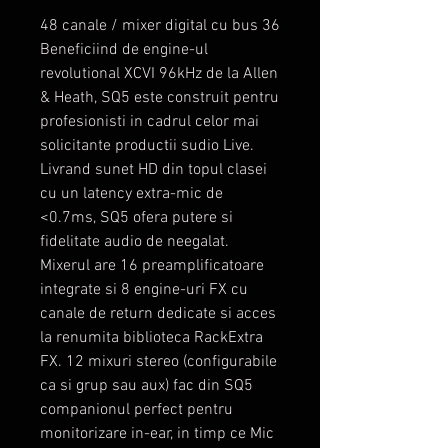
48 canale / mixer digital cu bus 36
Beneficiind de engine-ul
revolutional XCVI 96kHz de la Allen
& Heath, SQ5 este construit pentru
profesionisti in cadrul celor mai
solicitante productii sudio Live.
Livrand sunet HD din topul clasei
cu un latency extra-mic de
<0.7ms, SQ5 ofera putere si
fidelitate audio de neegalat.
Mixerul are 16 preamplificatoare
integrate si 8 engine-uri FX cu
canale de return dedicate si acces
la renumita biblioteca RackExtra
FX. 12 mixuri stereo (configurabile
ca si grup sau aux) fac din SQ5
companionul perfect pentru
monitorizare in-ear, in timp ce Mic