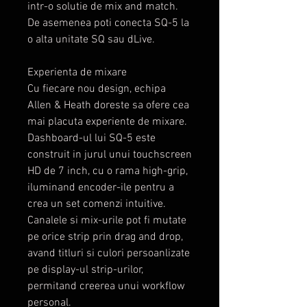
intr-o solutie de mix and match.
De asemenea poti conecta SQ-5 la
o alta unitate SQ sau dLive.
Experienta de mixare
Cu fiecare nou design, echipa
Allen & Heath doreste sa ofere cea
mai placuta experiente de mixare.
Dashboard-ul lui SQ-5 este
construit in jurul unui touchscreen
HD de 7 inch, cu o rama high-grip,
iluminand encoder-ile pentru a
crea un set comenzi intuitive.
Canalele si mix-urile pot fi mutate
pe orice strip prin drag and drop,
avand titluri si culori persoanlizate
pe display-ul strip-urilor,
permitand creerea unui workflow
personal.