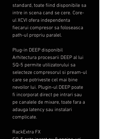
standard, toate fiind disponibile sa
intre in scena cand se cere. Core-
ul XCVI ofera independenta
fiecarui compresor sa foloseasca
path-ul propriu paralel.
Plug-in DEEP disponibil
Arhitectura procesarii DEEP al lui
SQ-5 permite utilizatorului sa
selecteze compresorul si pream-ul
care se potriveste cel mai bine
nevoilor lui. Plugin-ul DEEP poate
fi incorporat direct pe intrari sau
pe canalele de mixare, toate fara a
adauga latency sau instalari
complicate.
RackExtra FX