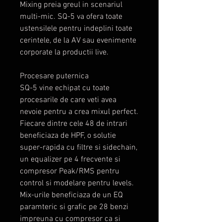
Mixing preia greul in scenariul
multi-mic. SQ-5 va ofera toate
ustensilele pentru indeplini toate
cerintele, de la AV sau evenimente
corporate la productii live.
Procesare puternica
SQ-5 vine echipat cu toate
procesarile de care veti avea
nevoie pentru a crea mixul perfect.
Fiecare dintre cele 48 de intrari
beneficiaza de HPF, o solutie
super-rapida cu filtre si sidechain,
un equalizer pe 4 frecvente si
compresor Peak/RMS pentru
control si modelare pentru levels.
Mix-urile beneficiaza de un EQ
paramteric si grafic pe 28 benzi
impreuna cu compresor ca si