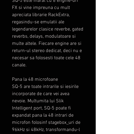
SQ-5 este inarat cu 8 engine-uri
FX si vine impreuna cu mult
apreciata librarie RackExtra,
regasindu-se emulatii ale
legendarelor clasice reverbe, gated
reverbs, delays, modulatoare si
multe altele. Fiecare engine are si
return-ul stereo dedicat, deci nu e
necesar sa folosesti toate cele 48
canale.
Pana la 48 microfoane
SQ-5 are toate intrarile si iesirile
incorporate de care vei avea
nevoie. Multumita lui Slik
Intelligent port, SQ-5 poate fi
expandat pana la 48 intrari de
microfon folosinf stagebox_uri de
96kHz si 48kHz, transformandu-l