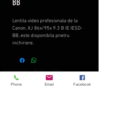
BB
Lentila video profesionala de la
Canon, XJ 86x/95x 9.3 B IE IESD-
BB, este disponibila pnetru
inchiriere.
TopDirector - Audio - Video
Director Web Gratuit
-
Phone
Email
Facebook
Prelucrarea Datelor
Blog
Accesories
-
Video
-
Grip
-
Lenses
-