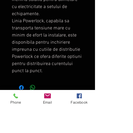
cu electricitate a setului de
echipamente.
Linia Powerlock, capabila sa
transporta tensiune mare cu
minim de efort la instalare, este
disponibila pentru inchiriere
impreuna cu cutiile de distributie
Powerlock ce ofera diferite optiuni
pentru distribuirea curentului
punct la punct.
TopDirector - Audio - Video
Phone
Email
Facebook
Director Web Gratuit
-