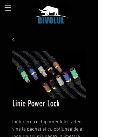
Linie Power Lock
Inchirierea echipamentelor video
vine la pachet si cu optiunea de a
inchiria solutia pentru alimetare