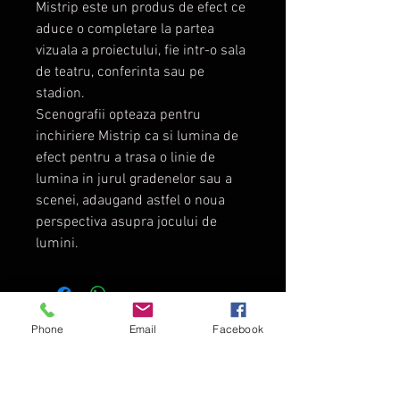
Mistrip este un produs de efect ce
aduce o completare la partea
vizuala a proiectului, fie intr-o sala
de teatru, conferinta sau pe
stadion.
Scenografii opteaza pentru
inchiriere Mistrip ca si lumina de
efect pentru a trasa o linie de
lumina in jurul gradenelor sau a
scenei, adaugand astfel o noua
perspectiva asupra jocului de
lumini.
TopDirector - Audio - Video
Phone
Email
Facebook
Director Web Gratuit
-