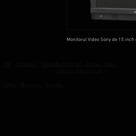
Monitorul Video Sony de 15 inch 
r
-
OB
-
Accesorii
-
Trepied
TopDirector - Audio - Video
-
Director Web Gratuit
-
-
Lights
-
Monitors
-
Tripods
-